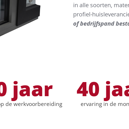
in alle soorten, mat
profiel-huisleveranci
of bedrijfspand best
0
 jaar
40
 ja
op de werkvoorbereiding
ervaring in de mo