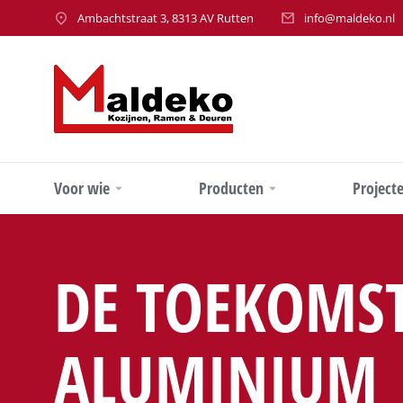
Ambachtstraat 3, 8313 AV Rutten
info@maldeko.nl
Voor wie
Producten
Project
DE TOEKOMST
ALUMINIUM