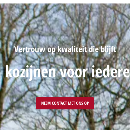
Vertrouw op kwaliteit die blijft
kozijnen voor iedere
NEEM CONTACT MET ONS OP