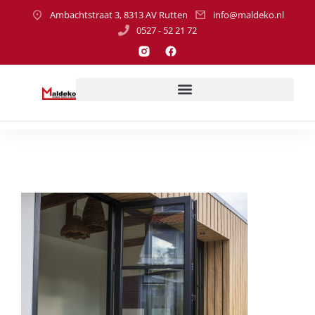
Ambachtstraat 3, 8313 AV Rutten
info@maldeko.nl
0527 - 52 21 72